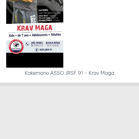
Kakemono ASSO JRSF 91 - Krav Maga
Favoris
Centre Sésam à Lyon - Yoga, massage, ayurvéda
Madamann à Lyon - Créperie Comptoir et traiteur
Karine Henriques dans le Var - Agent Immobilier