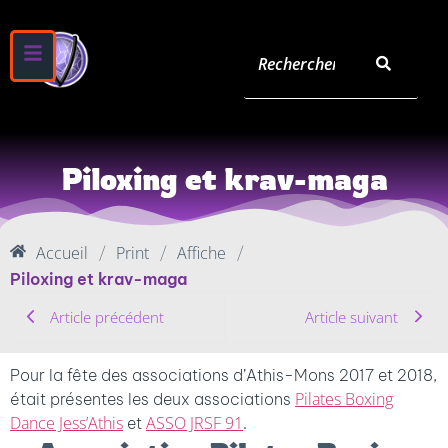
Piloxing et krav-maga
Accueil
Print
Affiche
/
/
/
Piloxing et krav-maga
Article précédent
Article suivant
Pour la fête des associations d’Athis-Mons 2017 et 2018,
Pilates Boxing
était présentes les deux associations
Dance Jess’Athis
ASSO JRSF 91
et
.