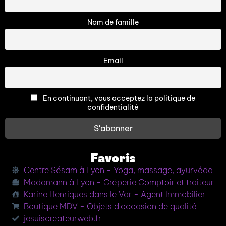
Nom de famille
Email
En continuant, vous acceptez la politique de
confidentialité
Favoris
Centre Sésam à Lyon - Yoga, massage, ayurvéda
Madamann à Lyon - Créperie Comptoir et traiteur
Karine Henriques dans le Var - Agent Immobilier
Boutique MDV - Objets d'occasion de qualité
jesuiscreateurweb.fr