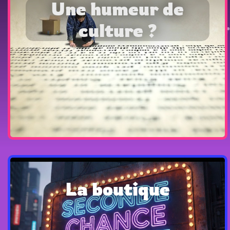
Une humeur de
culture ?
Parce que c'est important. Lire un livre ou voir un
film, écouter des histoires ou une chanson.
Découvrez l'instant culture de V-Num
En savoir plus
La boutique
Tout le monde a le droit à une seconde chance, les
objets aussi.