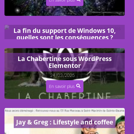
La fin du support de Windows 10,
quelles sont les conséquences ?
17/04/2025
/
La Chabertine sous WordPress
En savoir plus
Elementor
24/03/2025
/
En savoir plus
Jay & Greg : Lifestyle and coffee
17/03/2025
/