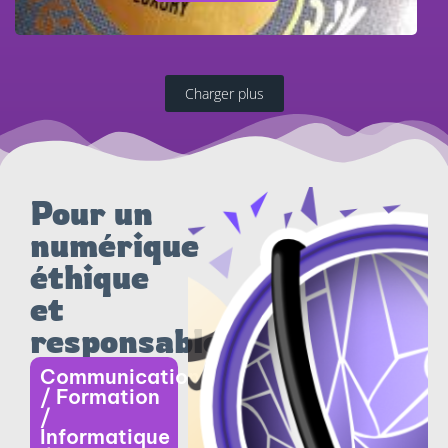
Charger plus
Pour un
numérique
éthique
et
LE
responsable
MONDE
Communication
DE V
/ Formation
/
DEVIENT
Informatique