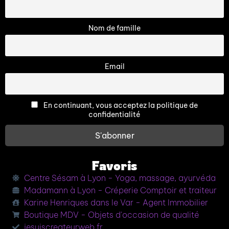
Nom de famille
Email
En continuant, vous acceptez la politique de
confidentialité
Favoris
Centre Sésam à Lyon - Yoga, massage, ayurvéda
Madamann à Lyon - Créperie Comptoir et traiteur
Karine Henriques dans le Var - Agent Immobilier
Boutique MDV - Objets d'occasion de qualité
jesuiscreateurweb.fr