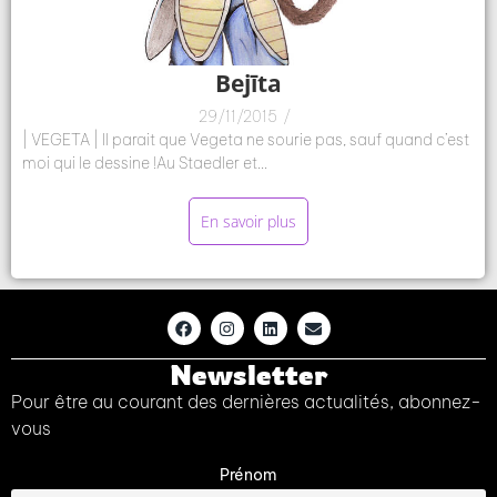
Bejīta
29/11/2015
/
| VEGETA | Il parait que Vegeta ne sourie pas, sauf quand c’est
moi qui le dessine !Au Staedler et...
En savoir plus
Newsletter
Pour être au courant des dernières actualités, abonnez-
vous
Prénom