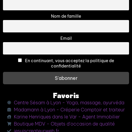
Nom de famille
Email
En continuant, vous acceptez la politique de
confidentialité
Favoris
Centre Sésam à Lyon - Yoga, massage, ayurvéda
Madamann à Lyon - Créperie Comptoir et traiteur
Karine Henriques dans le Var - Agent Immobilier
Boutique MDV - Objets d'occasion de qualité
jesuiscreateurweb.fr