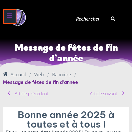
Message de fêtes de fin
d’année
Accueil
Web
Bannière
/
/
/
Message de fêtes de fin d’année
Article précédent
Article suivant
Bonne année 2025 à
toutes et à tous !