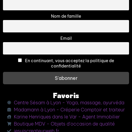
Nom de famille
Email
En continuant, vous acceptez la politique de
confidentialité
Favoris
Centre Sésam à Lyon - Yoga, massage, ayurvéda
Madamann à Lyon - Créperie Comptoir et traiteur
Karine Henriques dans le Var - Agent Immobilier
Boutique MDV - Objets d'occasion de qualité
jesuiscreateurweb.fr