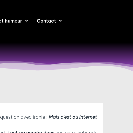
et humeur
Contact
question avec ironie :
Mais c’est où internet
nt, tout ça ancrée dans
une autre habitude