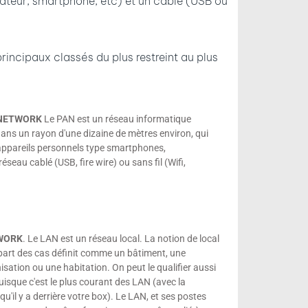
nateur, smartphone, etc) et un câble (USB ou
rincipaux classés du plus restreint au plus
 NETWORK
Le PAN est un réseau informatique
dans un rayon d'une dizaine de mètres environ, qui
 appareils personnels type smartphones,
réseau cablé (USB, fire wire) ou sans fil (Wifi,
TWORK
. Le LAN est un réseau local. La notion de local
upart des cas définit comme un bâtiment, une
isation ou une habitation. On peut le qualifier aussi
isque c'est le plus courant des LAN (avec la
u'il y a derrière votre box). Le LAN, et ses postes