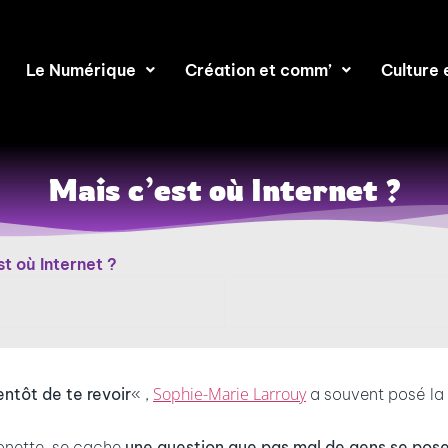
Le Numérique
Création et comm’
Culture 
Mais c’est où Internet ?
st où Internet ?
Sophie-Marie Larrouy
entôt de te revoir
« ,
a souvent posé la 
nonette, se cache
une question que pas mal de gens se pose