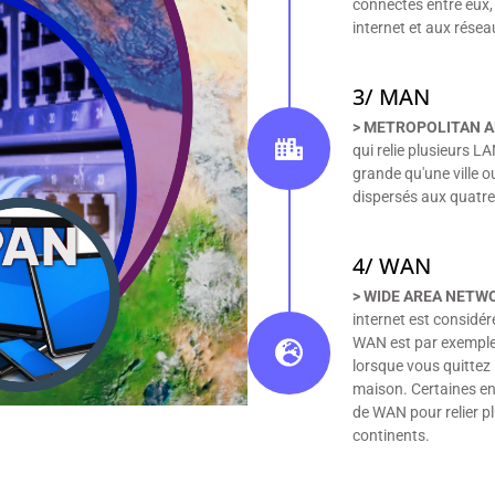
connectés entre eux,
internet et aux rése
3/ MAN
> METROPOLITAN 
qui relie plusieurs 
grande qu'une ville o
dispersés aux quatre
4/ WAN
> WIDE AREA NETW
internet est considér
WAN est par exemple 
lorsque vous quittez l
maison. Certaines ent
de WAN pour relier pl
continents.