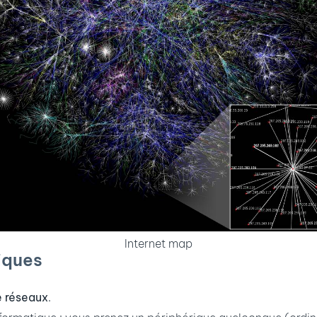
Internet map
iques
e réseaux
.