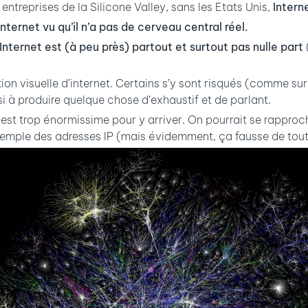
entreprises de la Silicone Valley, sans les Etats Unis,
Intern
ternet vu qu’il n’a pas de cerveau central réel.
Internet est (à peu près) partout et surtout pas nulle part
on visuelle d’internet. Certains s’y sont risqués (comme su
 à produire quelque chose d’exhaustif et de parlant.
 est trop énormissime pour y arriver. On pourrait se rapproc
emple des adresses IP (mais évidemment, ça fausse de toute 