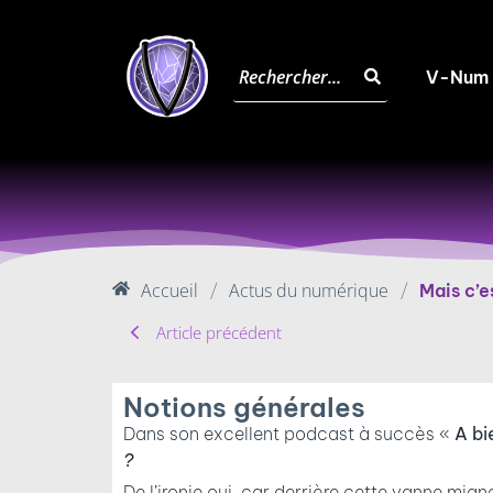
V-Num
Accueil
Actus du numérique
/
/
Mais c’e
Article précédent
Notions générales
Dans son excellent podcast à succès «
A bi
?
De l’ironie oui, car derrière cette vanne mig