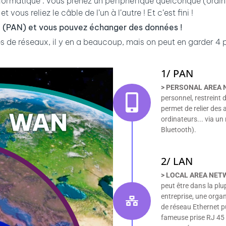
informatique : vous prenez un périphérique quelconque (ordi
vous reliez le câble de l’un à l’autre ! Et c’est fini !
e (PAN) et vous pouvez échanger des données !
es de réseaux, il y en a beaucoup, mais on peut en garder 4 p
1/ PAN
> PERSONAL AREA
personnel, restreint 
permet de relier des
ordinateurs... via un 
Bluetooth).
2/ LAN
> LOCAL AREA NE
peut être dans la pl
entreprise, une organ
de réseau Ethernet pu
fameuse prise RJ 45 q